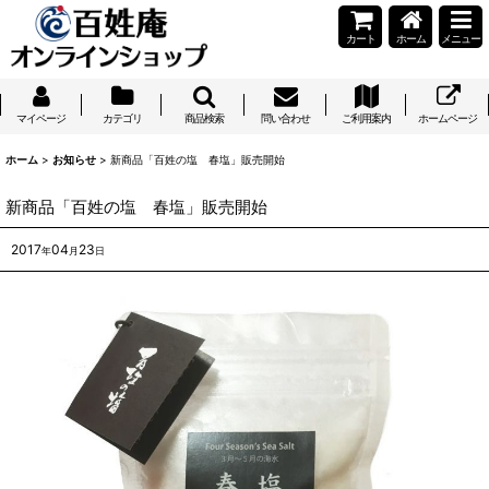
カート
ホーム
メニュー
マイページ
カテゴリ
商品検索
問い合わせ
ご利用案内
ホームページ
ホーム
>
お知らせ
>
新商品「百姓の塩 春塩」販売開始
新商品「百姓の塩 春塩」販売開始
2017
04
23
年
月
日