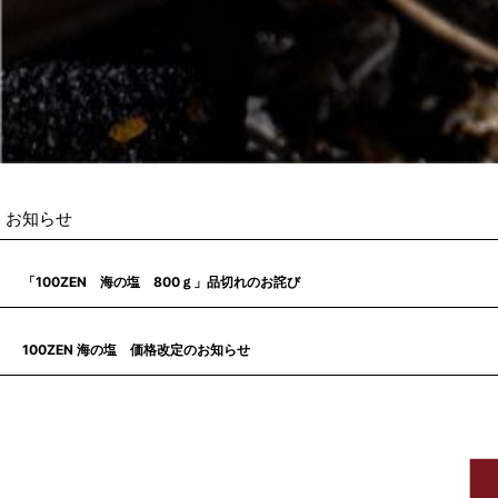
お知らせ
2025
09
19
年
月
日
「100ZEN 海の塩 800ｇ」品切れのお詫び
2025
02
08
年
月
日
100ZEN 海の塩 価格改定のお知らせ