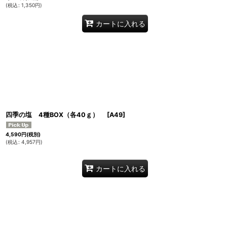
(
税込
:
1,350
円
)
カートに入れる
四季の塩 4種BOX（各40ｇ）
[
A49
]
4,590
円
(税別)
(
税込
:
4,957
円
)
カートに入れる