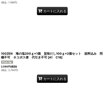
(
税込
:
1,166
円
)
カートに入れる
100ZEN 海の塩200ｇ×1個 旨味だし100ｇ×2個セット 送料込み 同
梱不可 ネコポス便 代引き不可
[
A1 C16
]
2,560
円
(税別)
(
税込
:
2,764
円
)
カートに入れる