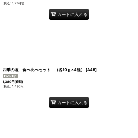
(
税込
:
1,274
円
)
カートに入れる
四季の塩 食べ比べセット （各10ｇ×4種）
[
A48
]
1,380
円
(税別)
(
税込
:
1,490
円
)
カートに入れる