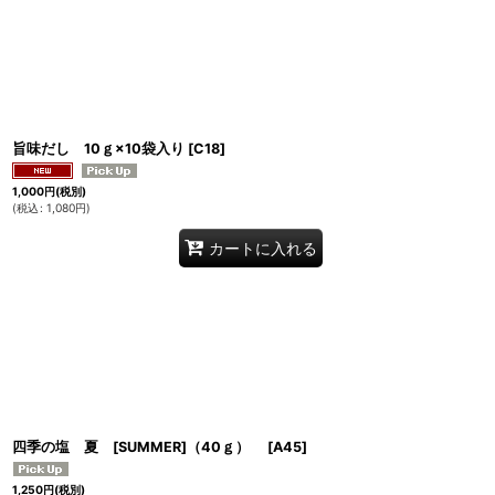
旨味だし 10ｇ×10袋入り
[
C18
]
1,000
円
(税別)
(
税込
:
1,080
円
)
カートに入れる
四季の塩 夏 [SUMMER]（40ｇ）
[
A45
]
1,250
円
(税別)