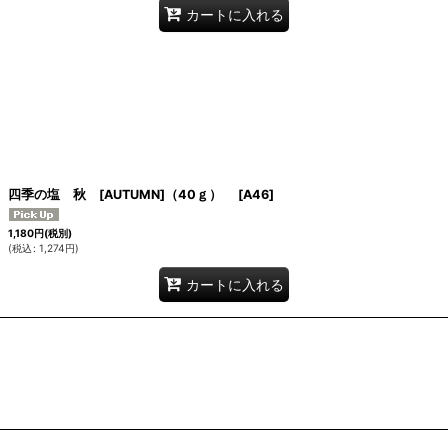
カートに入れる
四季の塩 秋 [AUTUMN]（40ｇ）
[
A46
]
1,180
円
(税別)
(
税込
:
1,274
円
)
カートに入れる