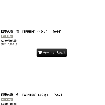
四季の塩 春 [SPRING]（40ｇ）
[
A44
]
1,080
円
(税別)
(
税込
:
1,166
円
)
カートに入れる
四季の塩 冬 [WINTER]（40ｇ）
[
A47
]
1,080
円
(税別)