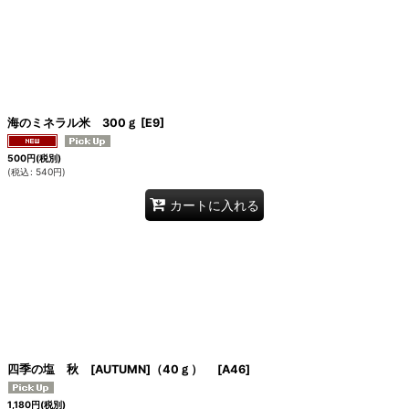
海のミネラル米 300ｇ
[
E9
]
500
円
(税別)
(
税込
:
540
円
)
カートに入れる
四季の塩 秋 [AUTUMN]（40ｇ）
[
A46
]
1,180
円
(税別)