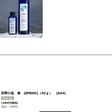
四季の塩 春 [SPRING]（40ｇ）
[
A44
]
1,080
円
(税別)
(
税込
:
1,166
円
)