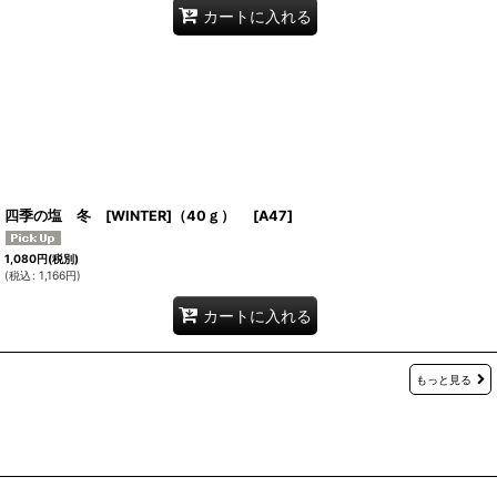
カートに入れる
四季の塩 冬 [WINTER]（40ｇ）
[
A47
]
1,080
円
(税別)
(
税込
:
1,166
円
)
カートに入れる
もっと見る