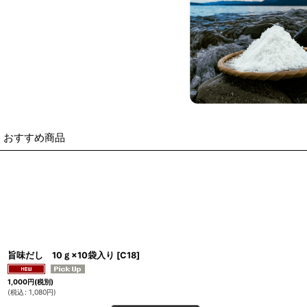
おすすめ商品
旨味だし 10ｇ×10袋入り
[
C18
]
1,000
円
(税別)
(
税込
:
1,080
円
)