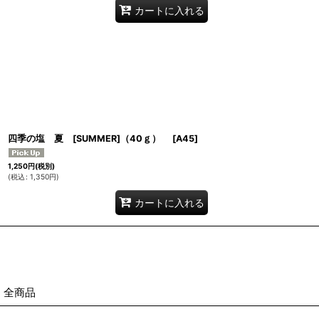
カートに入れる
四季の塩 夏 [SUMMER]（40ｇ）
[
A45
]
1,250
円
(税別)
(
税込
:
1,350
円
)
カートに入れる
全商品