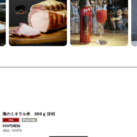
海のミネラル米 300ｇ
[
E9
]
500
円
(税別)
(
税込
:
540
円
)