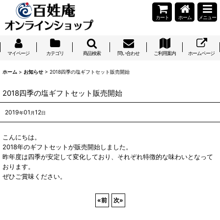
カート
ホーム
メニュー
マイページ
カテゴリ
商品検索
問い合わせ
ご利用案内
ホームページ
ホーム
>
お知らせ
>
2018四季の塩ギフトセット販売開始
2018四季の塩ギフトセット販売開始
2019
01
12
年
月
日
こんにちは。
2018年のギフトセットが販売開始しました。
昨年度は四季が安定して変化しており、それぞれ特徴的な味わいとなって
おります。
ぜひご賞味ください。
«
前
次
»