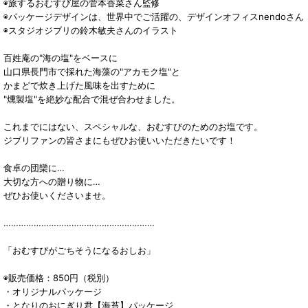
◉旅するおむすび屋の菅本香菜さん監修
◉パッケージデザインは、世界中でご活躍の、デザインオフィスnendoさん
◉スタジオジブリの鈴木敏夫さんのイラスト
百姓庵の"海の塩"をベースに
山口県長門市で採れた海藻の"アカモク塩"と
かまどで炊き上げた風味を出すために
"燻製塩"を絶妙な配合で混ぜ合わせました。
これまでにはない、スペシャルな、おむすびのためのお塩です。
ジブリファンの皆さまにもぜひお使いいただきたいです！
食卓の団欒に…
大切な方への贈り物に…
ぜひお使いくださいませ。
……………………………………………………
「おむすびがごちそうになるおしお」
◉販売価格：850円（税別）
・オリジナルパッケージ
・となりのおにぎり君【海苔】パッケージ