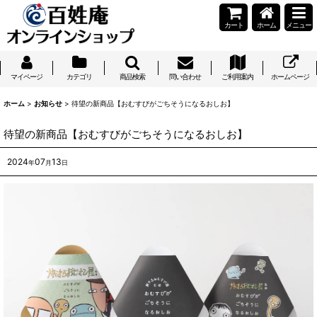
カート
ホーム
メニュー
マイページ
カテゴリ
商品検索
問い合わせ
ご利用案内
ホームページ
ホーム
>
お知らせ
>
待望の新商品【おむすびがごちそうになるおしお】
待望の新商品【おむすびがごちそうになるおしお】
2024
07
13
年
月
日