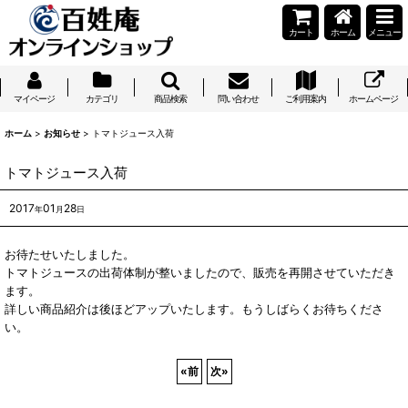
カート
ホーム
メニュー
マイページ
カテゴリ
商品検索
問い合わせ
ご利用案内
ホームページ
ホーム
>
お知らせ
>
トマトジュース入荷
トマトジュース入荷
2017
01
28
年
月
日
お待たせいたしました。
トマトジュースの出荷体制が整いましたので、販売を再開させていただき
ます。
詳しい商品紹介は後ほどアップいたします。もうしばらくお待ちくださ
い。
«
前
次
»