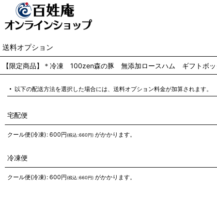
送料オプション
【限定商品】＊冷凍 100zen森の豚 無添加ロースハム ギフトボッ
以下の配送方法を選択した場合には、送料オプション料金が加算されます。
宅配便
クール便(冷凍)
:
600
円
がかかります。
(
税込
:
660
円
)
冷凍便
クール便(冷凍)
:
600
円
がかかります。
(
税込
:
660
円
)