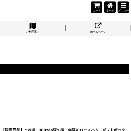
カート
ホーム
メニュー
ご利用案内
ホームページ
閉じる
【限定商品】＊冷凍 100zen森の豚 無添加ロースハム ギフトボック