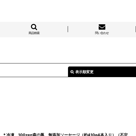
商品検索
問い合わせ
表示順変更
絞り込む
＊冷凍 100zen森の豚 無添加ソーセージ（約410g4本入り）（不定