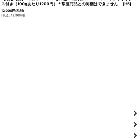
ス付き（100gあたり1200円）＊常温商品との同梱はできません
[
H5
]
12,000
円
(税別)
(
税込
:
12,960
円
)