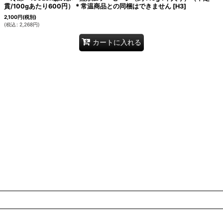
貫/100gあたり600円）＊常温商品との同梱はできません
[
H3
]
2,100
円
(税別)
(
税込
:
2,268
円
)
カートに入れる