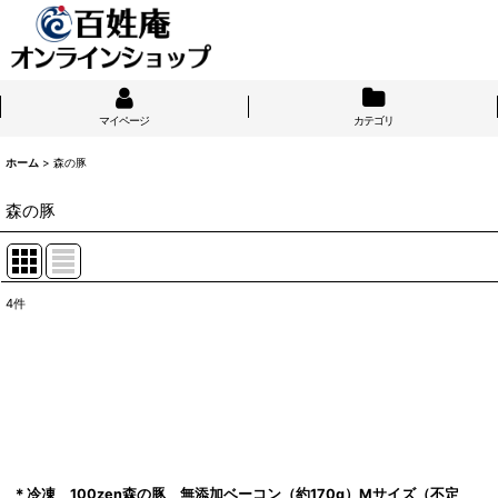
マイページ
カテゴリ
ホーム
>
森の豚
森の豚
4
件
表示数
:
並び順
:
＊冷凍 100zen森の豚 無添加ベーコン（約170g）Mサイズ（不定