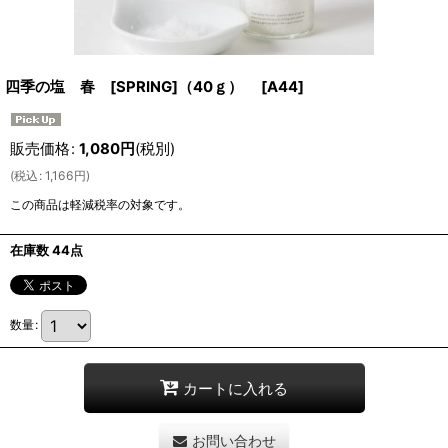
四季の塩 春 [SPRING]（40ｇ）
[
A44
]
販売価格
:
1,080
円
(税別)
(
税込
:
1,166
円
)
この商品は軽減税率の対象です。
在庫数 44点
数量
:
カートに入れる
お問い合わせ