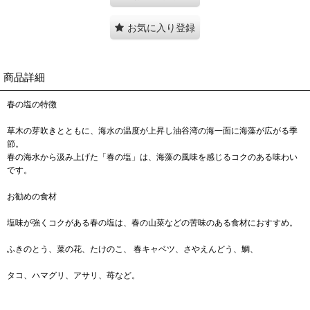
お気に入り登録
商品詳細
春の塩の特徴
草木の芽吹きとともに、海水の温度が上昇し油谷湾の海一面に海藻が広がる季
節。
春の海水から汲み上げた「春の塩」は、海藻の風味を感じるコクのある味わい
です。
お勧めの食材
塩味が強くコクがある春の塩は、春の山菜などの苦味のある食材におすすめ。
ふきのとう、菜の花、たけのこ、 春キャベツ、さやえんどう、鯛、
タコ、ハマグリ、アサリ、苺など。