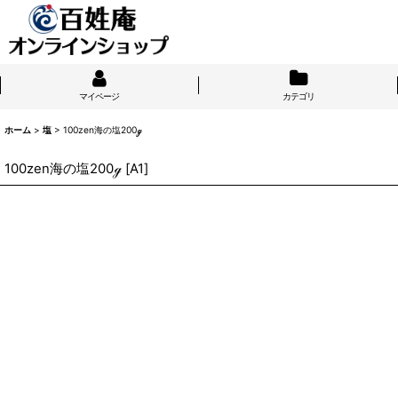
マイページ
カテゴリ
ホーム
>
塩
>
100zen海の塩200ℊ
100zen海の塩200ℊ
[
A1
]