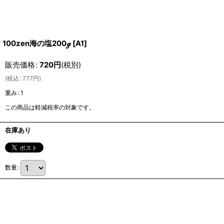
100zen海の塩200ℊ
[
A1
]
販売価格
:
720
円
(税別)
(
税込
:
777
円
)
重み
:
1
この商品は軽減税率の対象です。
在庫あり
数量
: