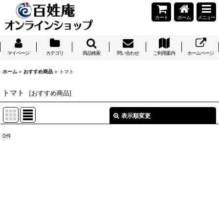
カート
ホーム
メニュー
マイページ
カテゴリ
商品検索
問い合わせ
ご利用案内
ホームページ
ホーム
>
おすすめ商品
>
トマト
トマト
[
おすすめ商品
]
表示順変更
閉じる
0
件
表示数
:
並び順
:
絞り込む