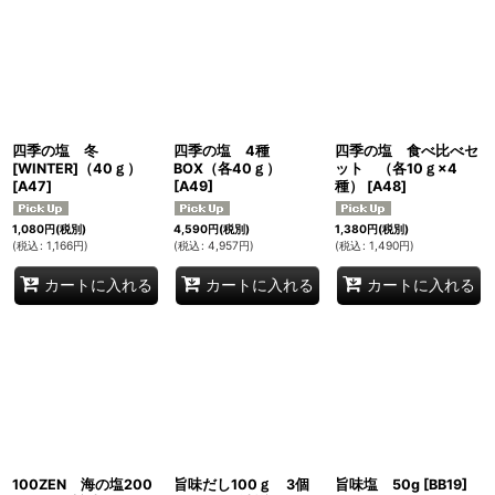
四季の塩 冬
四季の塩 4種
四季の塩 食べ比べセ
[WINTER]（40ｇ）
BOX（各40ｇ）
ット （各10ｇ×4
[
A47
]
[
A49
]
種）
[
A48
]
1,080
円
(税別)
4,590
円
(税別)
1,380
円
(税別)
(
税込
:
1,166
円
)
(
税込
:
4,957
円
)
(
税込
:
1,490
円
)
カートに入れる
カートに入れる
カートに入れる
100ZEN 海の塩200
旨味だし100ｇ 3個
旨味塩 50g
[
BB19
]