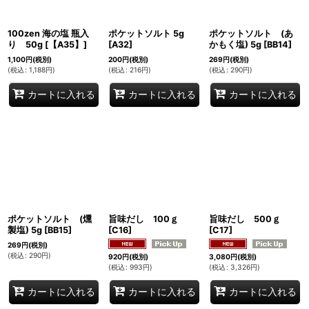
100zen 海の塩 瓶入
ポケットソルト 5g
ポケットソルト (あ
り 50g
[
【A35】
]
[
A32
]
かもく塩) 5g
[
BB14
]
1,100
円
(税別)
200
円
(税別)
269
円
(税別)
(
税込
:
1,188
円
)
(
税込
:
216
円
)
(
税込
:
290
円
)
カートに入れる
カートに入れる
カートに入れる
ポケットソルト (燻
旨味だし 100ｇ
旨味だし 500ｇ
製塩) 5g
[
BB15
]
[
C16
]
[
C17
]
269
円
(税別)
(
税込
:
290
円
)
920
円
(税別)
3,080
円
(税別)
(
税込
:
993
円
)
(
税込
:
3,326
円
)
カートに入れる
カートに入れる
カートに入れる