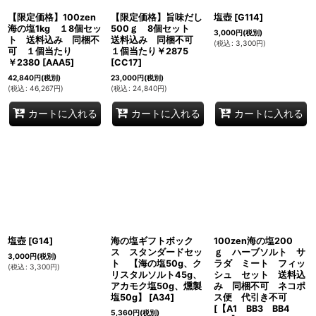
【限定価格】100zen
【限定価格】旨味だし
塩壺
[
G114
]
海の塩1kg １8個セッ
500ｇ 8個セット
3,000
円
(税別)
ト 送料込み 同梱不
送料込み 同梱不可
(
税込
:
3,300
円
)
可 １個当たり
１個当たり￥2875
￥2380
[
AAA5
]
[
CC17
]
42,840
円
(税別)
23,000
円
(税別)
(
税込
:
46,267
円
)
(
税込
:
24,840
円
)
カートに入れる
カートに入れる
カートに入れる
塩壺
[
G14
]
海の塩ギフトボック
100zen海の塩200
ス スタンダードセッ
ｇ ハーブソルト サ
3,000
円
(税別)
ト 【海の塩50g、ク
ラダ ミート フィッ
(
税込
:
3,300
円
)
リスタルソルト45g、
シュ セット 送料込
アカモク塩50g、燻製
み 同梱不可 ネコポ
塩50g】
[
A34
]
ス便 代引き不可
[
【A1 BB3 BB4
5,360
円
(税別)