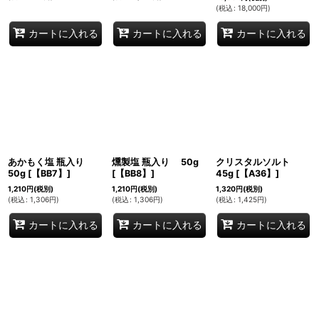
(
税込
:
18,000
円
)
カートに入れる
カートに入れる
カートに入れる
あかもく塩 瓶入り
燻製塩 瓶入り 50g
クリスタルソルト
50g
[
【BB7】
]
[
【BB8】
]
45g
[
【A36】
]
1,210
円
(税別)
1,210
円
(税別)
1,320
円
(税別)
(
税込
:
1,306
円
)
(
税込
:
1,306
円
)
(
税込
:
1,425
円
)
カートに入れる
カートに入れる
カートに入れる