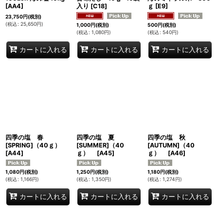
[
AA4
]
入り
[
C18
]
ｇ
[
E9
]
23,750
円
(税別)
(
税込
:
25,650
円
)
1,000
円
(税別)
500
円
(税別)
(
税込
:
1,080
円
)
(
税込
:
540
円
)
カートに入れる
カートに入れる
カートに入れる
四季の塩 春
四季の塩 夏
四季の塩 秋
[SPRING]（40ｇ）
[SUMMER]（40
[AUTUMN]（40
[
A44
]
ｇ）
[
A45
]
ｇ）
[
A46
]
1,080
円
(税別)
1,250
円
(税別)
1,180
円
(税別)
(
税込
:
1,166
円
)
(
税込
:
1,350
円
)
(
税込
:
1,274
円
)
カートに入れる
カートに入れる
カートに入れる