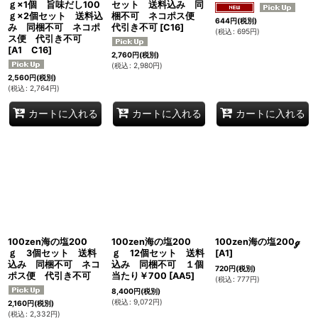
ｇ×1個 旨味だし100
セット 送料込み 同
ｇ×2個セット 送料込
梱不可 ネコポス便
644
円
(税別)
み 同梱不可 ネコポ
代引き不可
[
C16
]
(
税込
:
695
円
)
ス便 代引き不可
[
A1 C16
]
2,760
円
(税別)
(
税込
:
2,980
円
)
2,560
円
(税別)
(
税込
:
2,764
円
)
カートに入れる
カートに入れる
カートに入れる
100zen海の塩200
100zen海の塩200
100zen海の塩200ℊ
ｇ 3個セット 送料
ｇ 12個セット 送料
[
A1
]
込み 同梱不可 ネコ
込み 同梱不可 １個
720
円
(税別)
ポス便 代引き不可
当たり￥700
[
AA5
]
(
税込
:
777
円
)
8,400
円
(税別)
(
税込
:
9,072
円
)
2,160
円
(税別)
(
税込
:
2,332
円
)