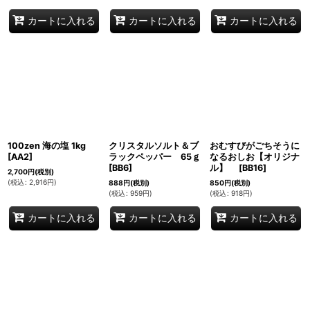
カートに入れる
カートに入れる
カートに入れる
100zen 海の塩 1kg
クリスタルソルト＆ブ
おむすびがごちそうに
[
AA2
]
ラックペッパー 65ｇ
なるおしお【オリジナ
[
BB6
]
ル】
[
BB16
]
2,700
円
(税別)
(
税込
:
2,916
円
)
888
円
(税別)
850
円
(税別)
(
税込
:
959
円
)
(
税込
:
918
円
)
カートに入れる
カートに入れる
カートに入れる