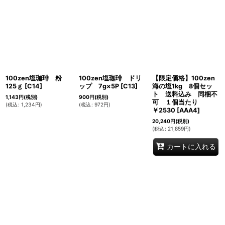
100zen塩珈琲 粉
100zen塩珈琲 ドリ
【限定価格】100zen
125ｇ
[
C14
]
ップ 7g×5P
[
C13
]
海の塩1kg 8個セッ
ト 送料込み 同梱不
1,143
円
(税別)
900
円
(税別)
可 １個当たり
(
税込
:
1,234
円
)
(
税込
:
972
円
)
￥2530
[
AAA4
]
20,240
円
(税別)
(
税込
:
21,859
円
)
カートに入れる