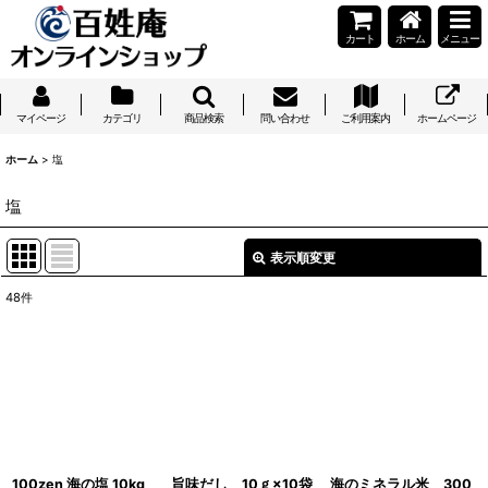
カート
ホーム
メニュー
マイページ
カテゴリ
商品検索
問い合わせ
ご利用案内
ホームページ
ホーム
>
塩
塩
表示順変更
閉じる
48
件
表示数
:
並び順
:
絞り込む
100zen 海の塩 10kg
旨味だし 10ｇ×10袋
海のミネラル米 300