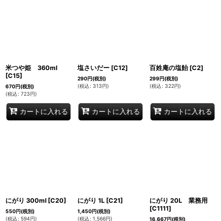
米つや姫 360ml
塩さいだー
[
C12
]
百姓庵の塩飴
[
C2
]
[
C15
]
290
円
(税別)
299
円
(税別)
(
税込
:
313
円
)
(
税込
:
322
円
)
670
円
(税別)
(
税込
:
723
円
)
カートに入れる
カートに入れる
カートに入れる
にがり 300ml
[
C20
]
にがり 1L
[
C21
]
にがり 20L 業務用
[
C1111
]
550
円
(税別)
1,450
円
(税別)
(
税込
:
594
円
)
(
税込
:
1,566
円
)
16,667
円
(税別)