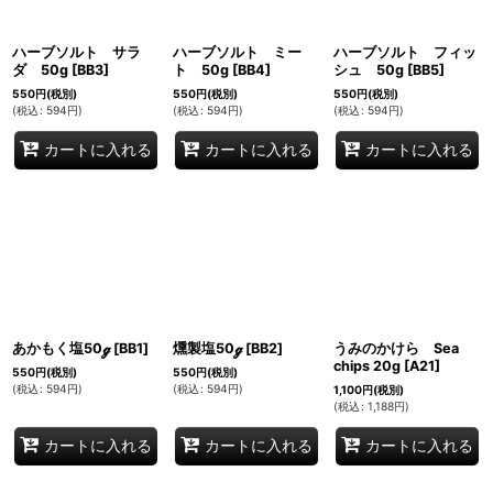
ハーブソルト サラ
ハーブソルト ミー
ハーブソルト フィッ
ダ 50g
[
BB3
]
ト 50g
[
BB4
]
シュ 50g
[
BB5
]
550
円
(税別)
550
円
(税別)
550
円
(税別)
(
税込
:
594
円
)
(
税込
:
594
円
)
(
税込
:
594
円
)
カートに入れる
カートに入れる
カートに入れる
あかもく塩50ℊ
[
BB1
]
燻製塩50ℊ
[
BB2
]
うみのかけら Sea
chips 20g
[
A21
]
550
円
(税別)
550
円
(税別)
(
税込
:
594
円
)
(
税込
:
594
円
)
1,100
円
(税別)
(
税込
:
1,188
円
)
カートに入れる
カートに入れる
カートに入れる