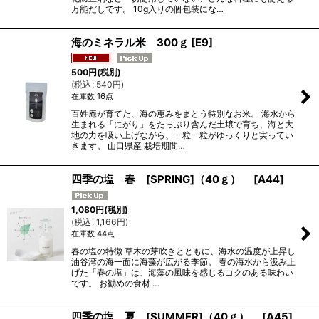
万能だしです。 10g入りの個包装にな…
海のミネラル米 300ｇ
[
E9
]
500
円
(税別)
(
税込
:
540
円
)
在庫数 16点
百姓庵が育てた、海の恵みをまとう特別なお米。 海水から
生まれる「にがり」をたっぷり含んだ土壌で育ち、海と大
地の力を吸い上げながら、一粒一粒がゆっくりと実ってい
きます。 山口県産 栽培期間…
四季の塩 春 [SPRING]（40ｇ）
[
A44
]
1,080
円
(税別)
(
税込
:
1,166
円
)
在庫数 44点
春の塩の特徴 草木の芽吹きとともに、海水の温度が上昇し
油谷湾の海一面に海藻が広がる季節。 春の海水から汲み上
げた「春の塩」は、海藻の風味を感じるコクのある味わい
です。 お勧めの食材 …
四季の塩 夏 [SUMMER]（40ｇ）
[
A45
]