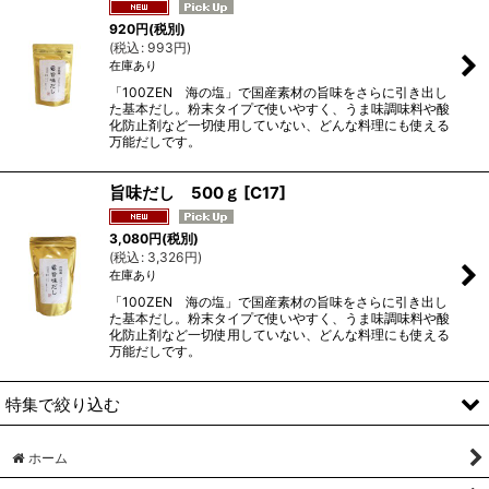
920
円
(税別)
(
税込
:
993
円
)
在庫あり
「100ZEN 海の塩」で国産素材の旨味をさらに引き出し
た基本だし。粉末タイプで使いやすく、うま味調味料や酸
化防止剤など一切使用していない、どんな料理にも使える
万能だしです。
旨味だし 500ｇ
[
C17
]
3,080
円
(税別)
(
税込
:
3,326
円
)
在庫あり
「100ZEN 海の塩」で国産素材の旨味をさらに引き出し
た基本だし。粉末タイプで使いやすく、うま味調味料や酸
化防止剤など一切使用していない、どんな料理にも使える
万能だしです。
特集で絞り込む
ホーム
全商品