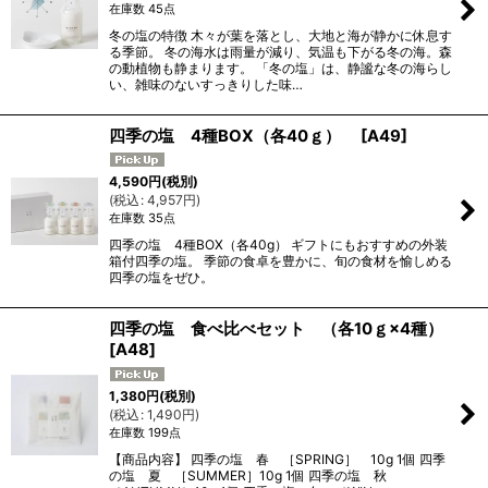
在庫数 45点
冬の塩の特徴 木々が葉を落とし、大地と海が静かに休息す
る季節。 冬の海水は雨量が減り、気温も下がる冬の海。森
の動植物も静まります。 「冬の塩」は、静謐な冬の海らし
い、雑味のないすっきりした味…
四季の塩 4種BOX（各40ｇ）
[
A49
]
4,590
円
(税別)
(
税込
:
4,957
円
)
在庫数 35点
四季の塩 4種BOX（各40g） ギフトにもおすすめの外装
箱付四季の塩。 季節の食卓を豊かに、旬の食材を愉しめる
四季の塩をぜひ。
四季の塩 食べ比べセット （各10ｇ×4種）
[
A48
]
1,380
円
(税別)
(
税込
:
1,490
円
)
在庫数 199点
【商品内容】 四季の塩 春 ［SPRING］ 10g 1個 四季
の塩 夏 ［SUMMER］10g 1個 四季の塩 秋