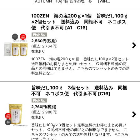
［AUTUMN］10g 1個 四季の塩 冬 ［WIN…
100ZEN 海の塩200ｇ×1個 旨味だし100ｇ
×2個セット 送料込み 同梱不可 ネコポス
便 代引き不可
[
A1 C16
]
2,560
円
(税別)
(
税込
:
2,764
円
)
在庫あり
100ZEN 海の塩200ｇ×1個 旨味だし100ｇ×2個セット
送料無料のお得なまとめ買いセット。 ○同梱不可 他の商
品との同梱はできません。 こちらのワンセットのみでの送
料無料とな…
旨味だし100ｇ 3個セット 送料込み 同梱
不可 ネコポス便 代引き不可
[
C16
]
2,760
円
(税別)
(
税込
:
2,980
円
)
在庫あり
旨味だし100ℊ×３個セット 送料無料のお得なまとめ買い
セット。 ○同梱不可 他の商品との同梱はできません。 こ
ちらのワンセットのみでの送料無料となります。 ※こちら
はオンライン…