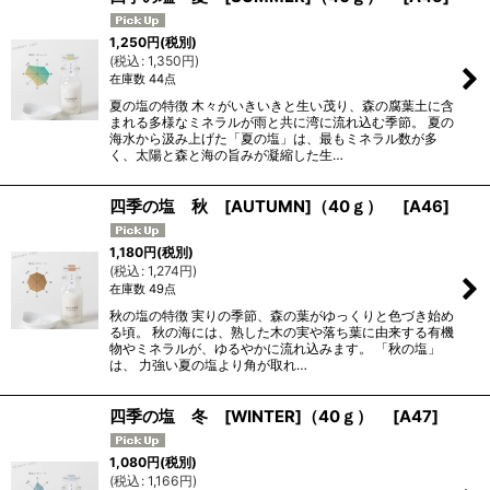
1,250
円
(税別)
(
税込
:
1,350
円
)
在庫数 44点
夏の塩の特徴 木々がいきいきと生い茂り、森の腐葉土に含
まれる多様なミネラルが雨と共に湾に流れ込む季節。 夏の
海水から汲み上げた「夏の塩」は、最もミネラル数が多
く、太陽と森と海の旨みが凝縮した生…
四季の塩 秋 [AUTUMN]（40ｇ）
[
A46
]
1,180
円
(税別)
(
税込
:
1,274
円
)
在庫数 49点
秋の塩の特徴 実りの季節、森の葉がゆっくりと色づき始め
る頃。 秋の海には、熟した木の実や落ち葉に由来する有機
物やミネラルが、ゆるやかに流れ込みます。 「秋の塩」
は、 力強い夏の塩より角が取れ…
四季の塩 冬 [WINTER]（40ｇ）
[
A47
]
1,080
円
(税別)
(
税込
:
1,166
円
)