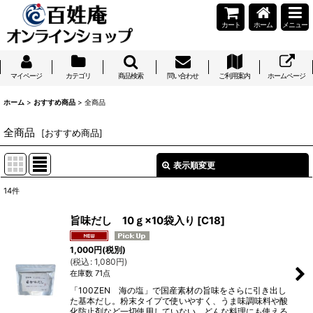
カート
ホーム
メニュー
マイページ
カテゴリ
商品検索
問い合わせ
ご利用案内
ホームページ
ホーム
>
おすすめ商品
>
全商品
全商品
[
おすすめ商品
]
表示順変更
閉じる
14
件
表示数
:
旨味だし 10ｇ×10袋入り
[
C18
]
並び順
:
1,000
円
(税別)
(
税込
:
1,080
円
)
在庫数 71点
絞り込む
「100ZEN 海の塩」で国産素材の旨味をさらに引き出し
た基本だし。粉末タイプで使いやすく、うま味調味料や酸
化防止剤など一切使用していない、どんな料理にも使える