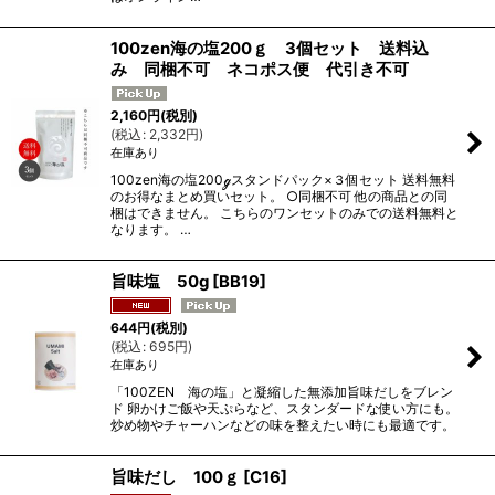
100zen海の塩200ｇ 3個セット 送料込
み 同梱不可 ネコポス便 代引き不可
2,160
円
(税別)
(
税込
:
2,332
円
)
在庫あり
100zen海の塩200ℊスタンドパック×３個セット 送料無料
のお得なまとめ買いセット。 ○同梱不可 他の商品との同
梱はできません。 こちらのワンセットのみでの送料無料と
なります。 …
旨味塩 50g
[
BB19
]
644
円
(税別)
(
税込
:
695
円
)
在庫あり
「100ZEN 海の塩」と凝縮した無添加旨味だしをブレン
ド 卵かけご飯や天ぷらなど、スタンダードな使い方にも。
炒め物やチャーハンなどの味を整えたい時にも最適です。
旨味だし 100ｇ
[
C16
]